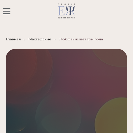
Главная
→
Мастерские
→
Любовь живет три года