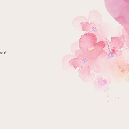
₽
кой.