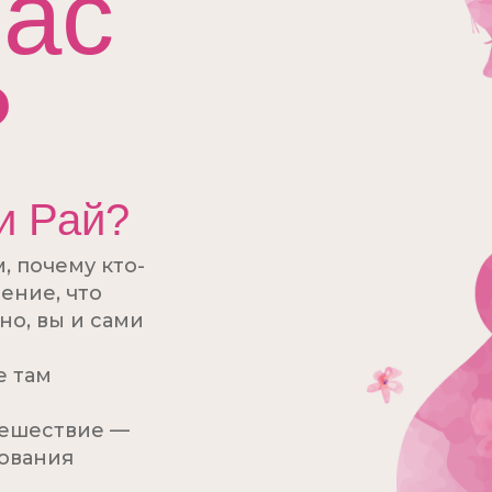
ас
?
и Рай?
, почему кто-
ение, что
о, вы и сами
е там
тешествие —
вования